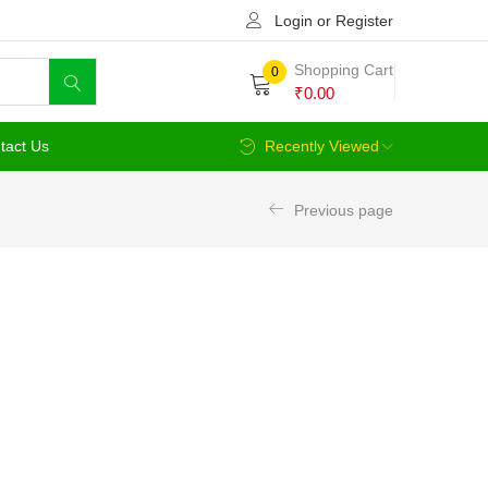
Login or Register
Shopping Cart
0
₹
0.00
tact Us
Recently Viewed
Previous page