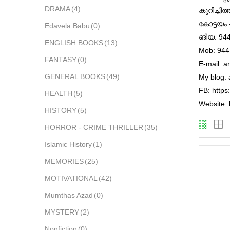
DRAMA
(4)
കുറിച്ചിത
കോട്ടയം 
Edavela Babu
(0)
ങീയ: 944
ENGLISH BOOKS
(13)
Mob: 944
FANTASY
(0)
E-mail: 
GENERAL BOOKS
(49)
My blog: 
FB: https
HEALTH
(5)
Website: 
HISTORY
(5)
HORROR - CRIME THRILLER
(35)
Islamic History
(1)
MEMORIES
(25)
MOTIVATIONAL
(42)
Mumthas Azad
(0)
MYSTERY
(2)
Nonfiction
(0)