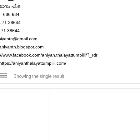
്താനം പി.ഒ.
– 686 634
 71 38644
 71 38644
aniyantn@gmail.com
aniyantn.blogspot.com
://www.facebook.com/aniyan.thalayattumpilli/?_rdr
https://aniyanthalayattumpilli.com/
Showing the single result