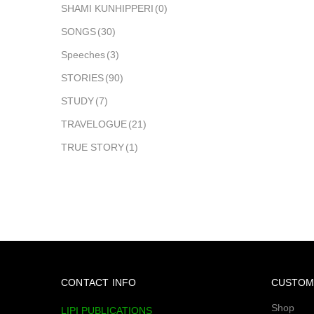
SHAMI KUNHIPPERI
(0)
SONGS
(30)
Speeches
(3)
STORIES
(90)
STUDY
(7)
TRAVELOGUE
(21)
TRUE STORY
(1)
CONTACT INFO
CUSTOM
Shop
LIPI PUBLICATIONS