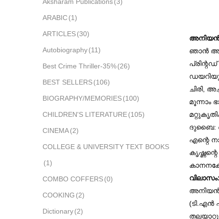
Aksharam Publications
(3)
ARABIC
(1)
ARTICLES
(30)
അനിയന്‍ 
Autobiography
(11)
ഞാന്‍ അന
പ്രിന്റഡ
Best Crime Thriller-35%
(26)
ഡയറിയുള്
BEST SELLERS
(106)
ചിരി, അച
BIOGRAPHY/MEMORIES
(100)
മൂന്നാം ഭ
മറ്റുകൃതി
CHILDREN'S LITERATURE
(105)
ദുബൈ: 
CINEMA
(2)
എന്റെ ന
COLLEGE & UNIVERSITY TEXT BOOKS
കൃഷ്ണന്റെ
(1)
കാനനക്ഷ
വിലാസം
COMBO COFFERS
(0)
അനിയന്‍ 
COOKING
(2)
(ടി.എന്‍
Dictionary
(2)
തലയാറ്റു