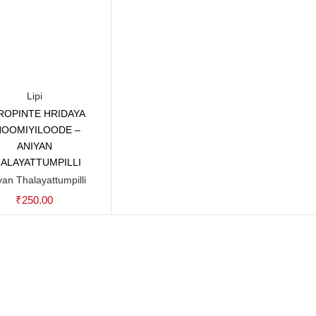
Lipi
ROPINTE HRIDAYA
Add to cart
HOOMIYILOODE –
ANIYAN
ALAYATTUMPILLI
yan Thalayattumpilli
₹
250.00