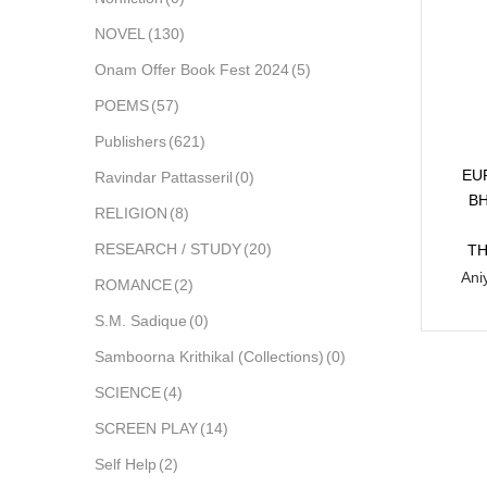
NOVEL
(130)
Onam Offer Book Fest 2024
(5)
POEMS
(57)
Publishers
(621)
EU
Ravindar Pattasseril
(0)
B
RELIGION
(8)
RESEARCH / STUDY
(20)
TH
Ani
ROMANCE
(2)
S.M. Sadique
(0)
Samboorna Krithikal (Collections)
(0)
SCIENCE
(4)
SCREEN PLAY
(14)
Self Help
(2)