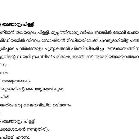
തലയാറ്റുംപിള്ളി
ിയന്‍ തലയാറ്റും പിള്ളി. മുപ്പത്തിനാലു വര്‍ഷം ബാങ്കില്‍ ജോലി ചെയ്ത
് മീഡിയയില്‍ നിന്നും സോഷ്യല്‍ മീഡിയയിലേക്ക് ചുവടുമാറിയിട്ട് പ
‍പ്പടെ പന്ത്രണ്ടോളം പുസ്തകങ്ങള്‍ പ്രസിദ്ധീകരിച്ചു. രണ്ടുമാസത്തിനകം
്ചുവിന്റെ ഡയറി ഇംഗ്ലീഷ് പരിഭാഷ, ഇംഗ്ലണ്ട് അമേരിയ്ക്കായാത്രാ
ാഗം.
കള്‍:
ഒരത്ഭുതലോകം
ാലുകെട്ടിന്റെ പൈതൃകത്തിലൂടെ
 ചിരി
േത്രം ഒരു ജൈവവിദ്ധ്യ ഉദ്യാനം
:
തലയാറ്റും പിള്ളി
 പരമേശ്വരന്‍ നമ്പൂതിരി),
ം പിള്ളി ഹൗസ്,