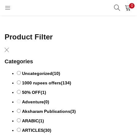
0
LOGIN
REGISTER
Enter your username and password to login.
Product Filter
Categories
Remember me
Uncategorized
(10)
1000 rupees offers
(134)
50% OFF
(1)
Lost password?
Adventure
(0)
Aksharam Publications
(3)
ARABIC
(1)
ARTICLES
(30)