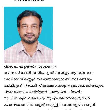
പ്രൊഫ. മേപ്പയില്‍ നാരായണന്‍
വടകര സ്വദേശി. വാരികകളില്‍ കഥകളും ആകാശവാണി
കോഴിക്കോട് കണ്ണൂര്‍ നിലയങ്ങള്‍ക്കുവേണ്ടി നാടകങ്ങളും
രചിച്ചിട്ടുണ്ട്. നിരവധി പ്രഭാഷണങ്ങളും ആകാശവാണിയിലൂടെ
പ്രക്ഷേപണം ചെയ്തിട്ടുണ്ട്. പുതുപ്പണം ചീനംവീട്
യു.പി.സ്‌കൂള്‍, വടകര എം.യു.എം.ഹൈസ്‌കൂള്‍, മാഹി
മഹാത്മാഗാന്ധി കോളേജ്, മടപ്പള്ളി ഗവ.കോളേജ്, ഫാറൂഖ്