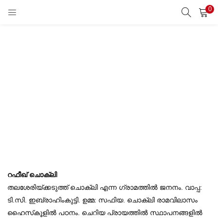
0
LOGIN
REGISTER
Enter your username and password to login.
Remember me
Lost password?
റഫീഖ് ചൊക്ലി
തലശേരിയ്ക്കടുത്ത് ചൊക്ലി എന്ന ഗ്രാമത്തില്‍ ജനനം. വാപ്പ:
ടി.സി. ഇബ്രാഹിംകുട്ടി. ഉമ്മ: സഫിയ. ചൊക്ലി രാമവിലാസം
ഹൈസ്‌കൂളില്‍ പഠനം. ചെറിയ പ്രായത്തില്‍ സ്ഥാപനങ്ങളില്‍