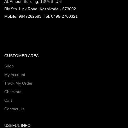
AL Ameen Building, 13/766- U 6
Rly.Stn. Link Road, Kozhikode - 673002
Mobile: 9847262583, Tel: 0495-2700321
CUSTOMER AREA
Shop
My Account
Track My Order
Checkout
Cart
Contact Us
USEFUL INFO