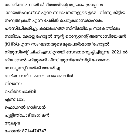
ജോലിക്കാരനായി ജീവിതത്തിന്റെ തുടക്കം. ഇപ്പോള്‍
‘റോയല്‍ഫുഡ്‌സ്’ എന്ന സ്ഥാപനങ്ങളുടെ ഉടമ. ‘വീണു കിട്ടിയ
നുറുങ്ങുകള്‍’ എന്ന പേരില്‍ ചെറുകഥാസമാഹാരം
പ്രസിദ്ധീകരിച്ചു. കലാരംഗത്ത് സിനിമയിലും നാടകത്തിലും
സജീവം. കേരള ഹോട്ടല്‍ ആന്റ് റെസ്റ്റോറന്റ് അസോസിയേഷന്‍
(KHRA)എന്ന സംഘടനയുടെ മുഖപത്രമായ ‘ഹോട്ടല്‍
ന്യൂസിന്റെ’ ചീഫ് എഡിറ്ററായി സേവനമനുഷ്ഠിച്ചിട്ടുണ്ട്. 2021 ല്‍
ഗ്ലോബല്‍ ഹ്യൂമണ്‍ പീസ് യൂണിവേഴ്‌സിറ്റി ഹോണറി
ഡോക്ടറേറ്റ് നല്‍കി ആദരിച്ചു.
ഭാര്യ: സമീറ. മകള്‍: ഹയ ഫെറിന്‍.
വിലാസം:
റഫീഖ് ചൊക്ലി
എസ് 102,
ഫെഡറല്‍ ഗാര്‍ഡന്‍
പുളിഞ്ചോട് ജംഗ്ഷന്‍
ആലുവ
ഫോണ്‍: 8714474747