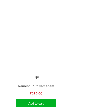
Lipi
Ramesh Puthiyamadam
₹
250.00
Add to cart