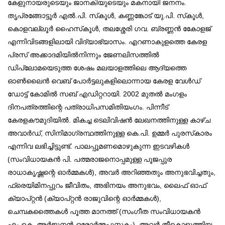
കേളുനായരുടെയും ജാനകിയുടെയും മകനായി ജനനം.
തൃപ്രങ്ങോട്ടൂര്‍ എല്‍.പി. സ്‌കൂള്‍, കണ്ണങ്കോട് യു.പി. സ്‌കൂള്‍,
കൊളവല്ലൂര്‍ ഹൈസ്‌കൂള്‍, തലശ്ശേരി ഗവ. ബ്രണ്ണന്‍ കോേളജ്
എന്നിവിടങ്ങളിലായി വിദ്യാഭ്യാസം. എറണാകുളത്തെ കേരള
പ്രസ് അക്കാദമിയില്‍നിന്നും ജേണലിസത്തില്‍
ഡിപ്ലോമയെടുത്ത ശേഷം മലയാളത്തിലെ ആദ്യത്തെ
ഓണ്‍ലൈന്‍ വെബ് പോര്‍ട്ടലുകളിലൊന്നായ കേരള വേള്‍ഡ്
ഡോട്ട് കോമില്‍ സബ് എഡിറ്ററായി. 2002 മുതല്‍ മംഗളം
ദിനപത്രത്തിന്റെ പത്രാധിപസമിതിയംഗം. പിന്നീട്
കേരളകൗമുദിയില്‍. മികച്ച ടെലിവിഷന്‍ ലേഖനത്തിനുള്ള കാഴ്ച
അവാര്‍ഡ്, സിനിമാഗ്രന്ഥത്തിനുള്ള കെ.പി. ഉമ്മര്‍ പുരസ്‌കാരം
എന്നിവ ലഭിച്ചിട്ടുണ്ട്. പാലപ്പൂമണമൊഴുകുന്ന ഇടവഴികള്‍
(സംവിധായകന്‍ പി. പത്മരാജനൊപ്പമുള്ള പൂജപ്പുര
രാധാകൃഷ്ണന്റെ ഓര്‍മ്മകള്‍), അവര്‍ അറിഞ്ഞതും അനുഭവിച്ചതും,
ഫ്രെയിമിനപ്പുറം ജീവിതം, അഭിനയം അനുഭവം, ലൈഫ് ഓഫ്
ക്യാപ്റ്റന്‍ (ക്യാപ്റ്റന്‍ രാജുവിന്റെ ഓര്‍മ്മകള്‍),
ചെമ്പകത്തൈകള്‍ പൂത്ത മാനത്ത് (സംഗീത സംവിധായകന്‍
എം.കെ. അര്‍ജുനന്‍-ഒരോര്‍മ്മപ്പുസ്തകം), അവര്‍ തീകൊളുത്തിയ