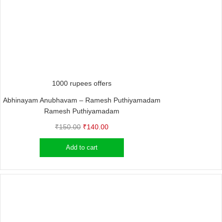
1000 rupees offers
Abhinayam Anubhavam – Ramesh Puthiyamadam
Ramesh Puthiyamadam
Original
Current
₹
150.00
₹
140.00
price
price
Add to cart
was:
is:
₹150.00.
₹140.00.