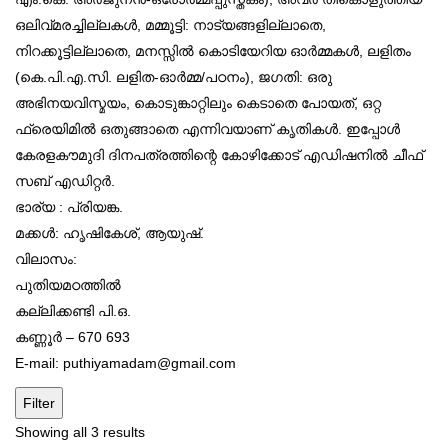
ഒലിവ്മരച്ചില്ലകള്‍, മമ്മൂട്ടി: നാട്യങ്ങളില്ലാതെ,
നിറക്കൂട്ടില്ലാതെ, മനസ്സില്‍ കൊടിയേറിയ ഓര്‍മ്മകള്‍, ലളിതം
(കെ.പി.എ.സി. ലളിത-ഓര്‍മ്മ/പഠനം), ജഗതി: ഒരു
അഭിനയവിസ്മയം, കൊടുങ്കാറ്റിലും കെടാതെ പോയത്, ഒറ്റ
ഫ്രെയിമില്‍ ഒതുങ്ങാതെ എന്നിവയാണ് കൃതികള്‍. ഇപ്പോള്‍
കേരളകൗമുദി ദിനപത്രത്തിന്റെ കോഴിക്കോട് എഡിഷനില്‍ ചീഫ്
സബ് എഡിറ്റര്‍.
ഭാര്യ : പ്രിയങ്ക.
മക്കള്‍: ഹൃഷികേശ്, ആയുഷ്.
വിലാസം:
പുതിയമഠത്തില്‍
കല്ലിക്കണ്ടി പി.ഒ.
കണ്ണൂര്‍ – 670 693
E-mail: puthiyamadam@gmail.com
Filter
Sorted
Showing all 3 results