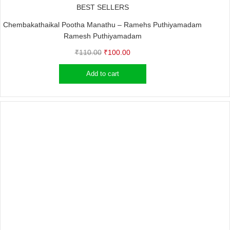
BEST SELLERS
Chembakathaikal Pootha Manathu – Ramehs Puthiyamadam
Ramesh Puthiyamadam
Original
Current
₹
110.00
₹
100.00
price
price
Add to cart
was:
is:
₹110.00.
₹100.00.