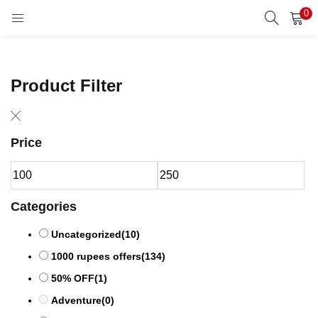
0
LOGIN
REGISTER
Enter your username and password to login.
Product Filter
Price
Remember me
Categories
Lost password?
Uncategorized
(10)
1000 rupees offers
(134)
50% OFF
(1)
Adventure
(0)