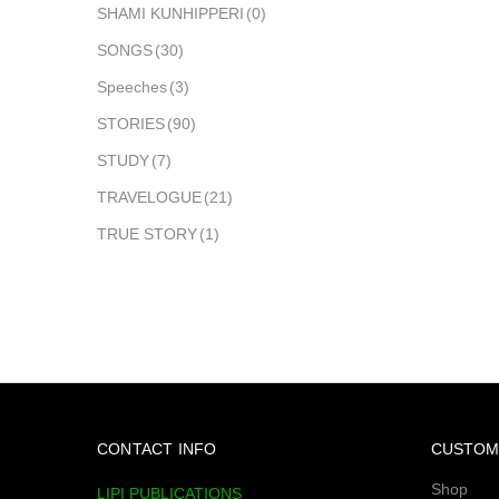
SHAMI KUNHIPPERI
(0)
SONGS
(30)
Speeches
(3)
STORIES
(90)
STUDY
(7)
TRAVELOGUE
(21)
TRUE STORY
(1)
CONTACT INFO
CUSTOM
Shop
LIPI PUBLICATIONS