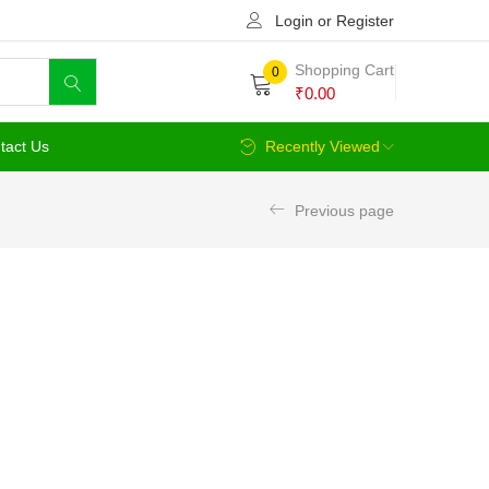
Login or Register
Shopping Cart
0
₹
0.00
tact Us
Recently Viewed
Previous page