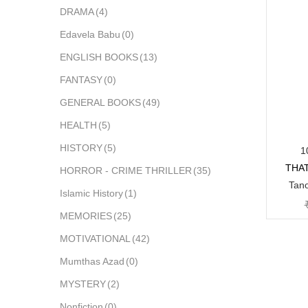
DRAMA
(4)
Edavela Babu
(0)
ENGLISH BOOKS
(13)
FANTASY
(0)
GENERAL BOOKS
(49)
HEALTH
(5)
HISTORY
(5)
1
THA
HORROR - CRIME THRILLER
(35)
Tan
Islamic History
(1)
MEMORIES
(25)
MOTIVATIONAL
(42)
Mumthas Azad
(0)
MYSTERY
(2)
Nonfiction
(0)