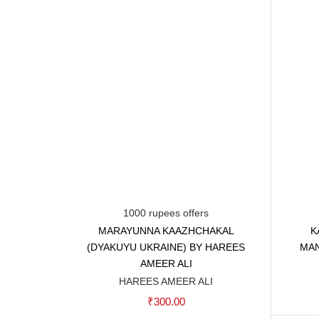
1000 rupees offers
MARAYUNNA KAAZHCHAKAL
K
Add to cart
(DYAKUYU UKRAINE) BY HAREES
MAN
AMEER ALI
HAREES AMEER ALI
₹
300.00