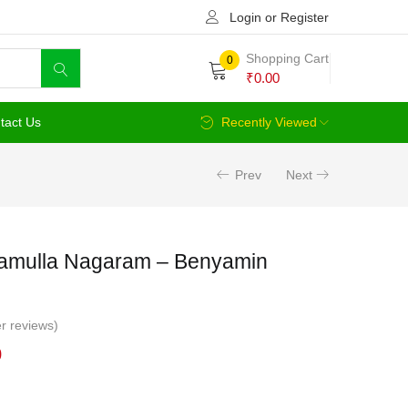
Login or Register
Shopping Cart
0
₹
0.00
tact Us
Recently Viewed
Prev
Next
hamulla Nagaram – Benyamin
r reviews)
Current
0
price
is: