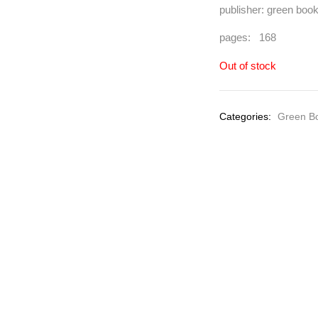
publisher: green boo
₹200.00
pages: 168
Out of stock
Categories:
Green B