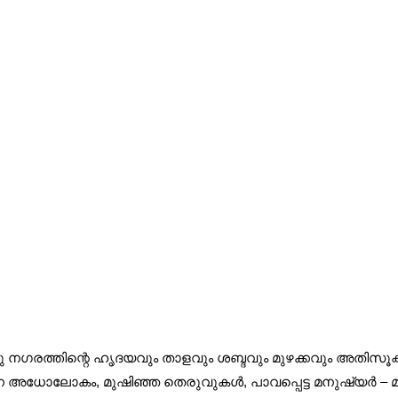
ഒരു നഗരത്തിന്റെ ഹൃദയവും താളവും ശബ്ദവും മുഴക്കവും അതിസ
ന അധോലോകം, മുഷിഞ്ഞ തെരുവുകൾ, പാവപ്പെട്ട മനുഷ്യർ – മതവും