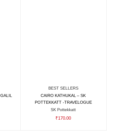
BEST SELLERS
GALIL
CAIRO KATHUKAL – SK
Add to cart
POTTEKKATT -TRAVELOGUE
SK Pottekkatt
₹
170.00