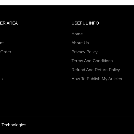
was:
is:
₹100.00.
₹95.00.
ER AREA
USEFUL INFO
Home
nt
About Us
 Order
Privacy Policy
Terms And Conditions
Refund And Return Policy
Us
How To Publish My Articles
 Technologies