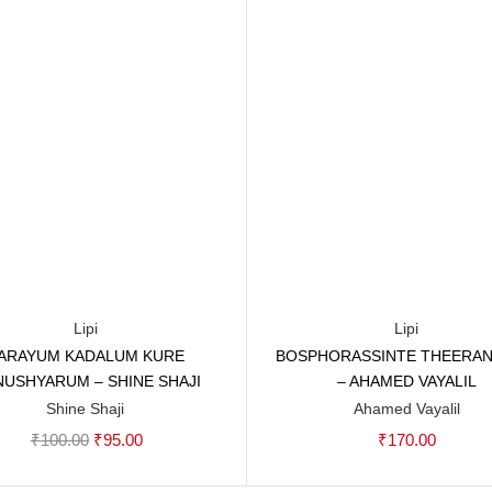
Lipi
Lipi
ARAYUM KADALUM KURE
BOSPHORASSINTE THEERAN
Add to cart
Add to cart
USHYARUM – SHINE SHAJI
– AHAMED VAYALIL
Shine Shaji
Ahamed Vayalil
Original
Current
₹
100.00
₹
95.00
₹
170.00
price
price