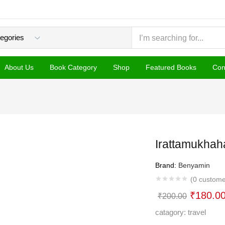
About Us
Book Category
Shop
Featured Books
Con
Irattamukha
Brand:
Benyamin
(
0
custome
Original
₹
180.0
₹
200.00
price
catagory: travel
was: