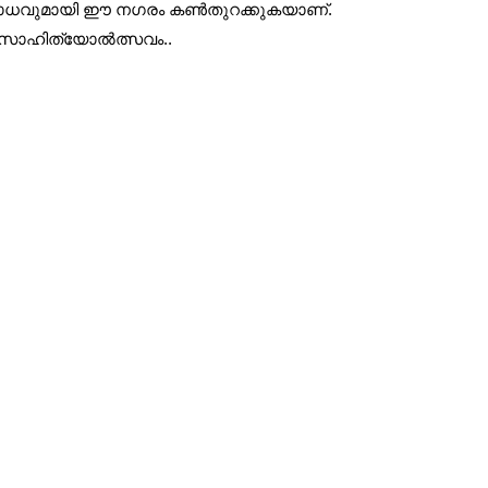
രതിരോധവുമായി ഈ നഗരം കണ്‍തുറക്കുകയാണ്.
ി സാഹിത്യോൽത്സവം..