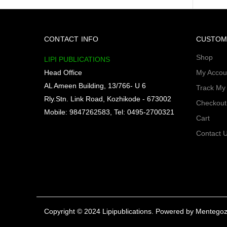
CONTACT INFO
CUSTOM
Shop
LIPI PUBLICATIONS
Head Office
My Accou
AL Ameen Building, 13/766- U 6
Track My
Rly.Stn. Link Road, Kozhikode - 673002
Checkout
Mobile: 9847262583, Tel: 0495-2700321
Cart
Contact 
Copyright © 2024 Lipipublications. Powered by
Mentegoz