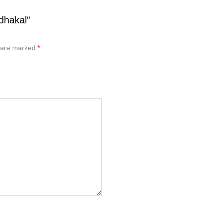
dhakal”
s are marked
*