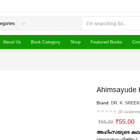
About Us
Book Category
Shop
Featured Books
Con
Ahimsayude 
Brand:
DR. K. SREE
(
0
custome
Original
C
₹
55.00
₹
65.00
price
pr
അഹിംസയുടെ കഥക
was:
is
(ബാലസാഹിത്യം)