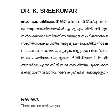
DR. K. SREEKUMAR
ഡോ. കെ. ശ്രീകുമാര്‍
1967 ഡിസംബര്‍ 31ന് എറണാകുള
മലയാള സാഹിത്യത്തില്‍ എ.എ, എം.ഫില്‍, ബി.എഡ് ബ
സര്‍വകലാശാലയില്‍നിന്ന് മലയാള സംഗീതനാടകങ്ങളെ ക
സംഗീതനാടകചരിത്രം, ഒരു മുഖം- ജനപ്രിയ നാടക വേദിയു
നാടകസംബന്ധിയായ പുസ്തകങ്ങളും എണ്‍പത് ബാലസാഹി
മടക്കം പത്തിലേറെ പുസ്തകങ്ങള്‍ 'ലിപി'യാണ് പ്
അവാര്‍ഡ്, എസ്.ബി.ടി ബാലസാഹിത്യ പുരസ്‌കാരം, 
മക്കളുമാണ്.
വിലാസം:
'ദേവീകൃപ'
പി.ഒ. ബാലുശ്ശേരി
Reviews
There are no reviews yet.