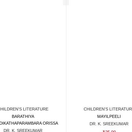
HILDREN'S LITERATURE
CHILDREN'S LITERATU
BARATHIYA
MAYILPEELI
Add to cart
Add to cart
DIKATHAPARAMBARA ORISSA
DR. K. SREEKUMAR
DR. K. SREEKUMAR