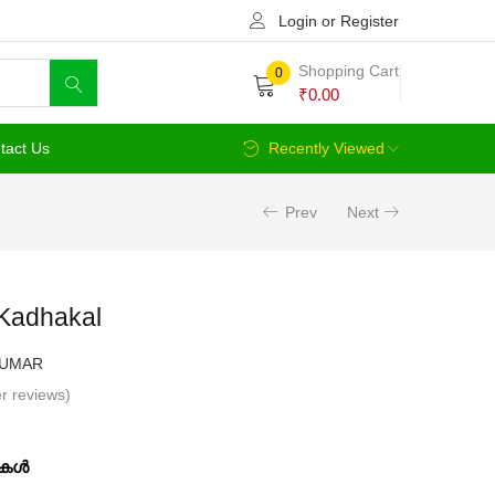
Login or Register
Shopping Cart
0
₹
0.00
tact Us
Recently Viewed
Prev
Next
Kadhakal
KUMAR
r reviews)
urrent
ice
ള്‍
: