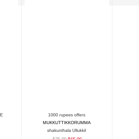
RE
1000 rupees offers
MUKKUTTIKKORUMMA
Add to cart
shakunthala Ullukkil
Original
Current