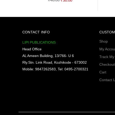
₹
40.00
₹
30.00
price
price
was:
is:
₹40.00.
₹30.00.
CONTACT INFO
CUSTOM
Shop
LIPI PUBLICATIONS
Head Office
My Accou
AL Ameen Building, 13/766- U 6
Track My
Rly.Stn. Link Road, Kozhikode - 673002
Checkout
Mobile: 9847262583, Tel: 0495-2700321
Cart
Contact 