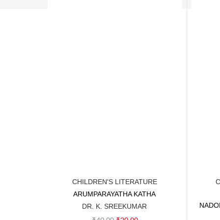
CHILDREN'S LITERATURE
C
ARUMPARAYATHA KATHA
Add to cart
NADO
DR. K. SREEKUMAR
Original
Current