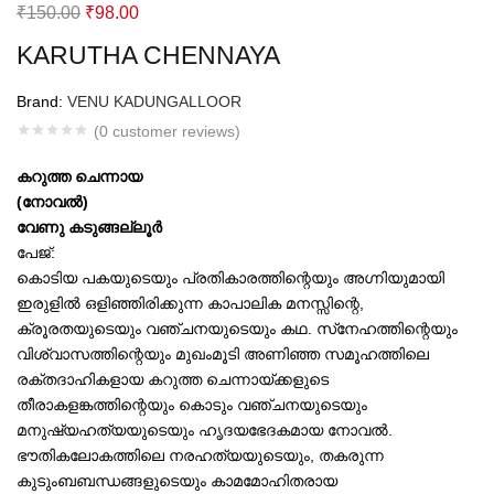
Original
Current
₹
150.00
₹
98.00
price
price
KARUTHA CHENNAYA
was:
is:
₹150.00.
₹98.00.
Brand:
VENU KADUNGALLOOR
(
0
customer reviews)
കറുത്ത ചെന്നായ
(നോവല്‍)
വേണു കടുങ്ങല്ലൂര്‍
പേജ്:
കൊടിയ പകയുടെയും പ്രതികാരത്തിന്റെയും അഗ്നിയുമായി
ഇരുളില്‍ ഒളിഞ്ഞിരിക്കുന്ന കാപാലിക മനസ്സിന്റെ,
ക്രൂരതയുടെയും വഞ്ചനയുടെയും കഥ. സ്‌നേഹത്തിന്റെയും
വിശ്വാസത്തിന്റെയും മുഖംമൂടി അണിഞ്ഞ സമൂഹത്തിലെ
രക്തദാഹികളായ കറുത്ത ചെന്നായ്ക്കളുടെ
തീരാകളങ്കത്തിന്റെയും കൊടും വഞ്ചനയുടെയും
മനുഷ്യഹത്യയുടെയും ഹൃദയഭേദകമായ നോവല്‍.
ഭൗതികലോകത്തിലെ നരഹത്യയുടെയും, തകരുന്ന
കുടുംബബന്ധങ്ങളുടെയും കാമമോഹിതരായ