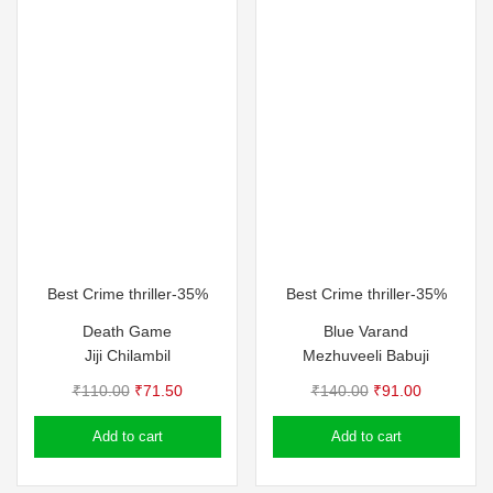
Best Crime thriller-35%
Best Crime thriller-35%
Death Game
Blue Varand
Jiji Chilambil
Mezhuveeli Babuji
Original
Current
Original
Current
₹
110.00
₹
71.50
₹
140.00
₹
91.00
price
price
price
price
Add to cart
Add to cart
was:
is:
was:
is:
₹110.00.
₹71.50.
₹140.00.
₹91.00.