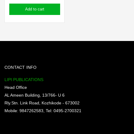
price
price
Add to cart
was:
is:
₹130.00.
₹84.50.
CONTACT INFO
LIPI PUBLICATIONS
Head Office
AL Ameen Building, 13/766- U 6
Rly.Stn. Link Road, Kozhikode - 673002
Mobile: 9847262583, Tel: 0495-2700321