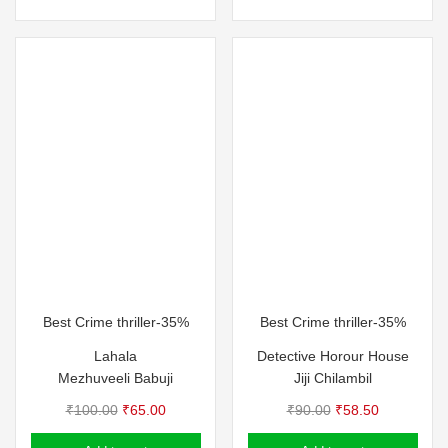
₹110.00.
₹65.00.
Best Crime thriller-35%
Best Crime thriller-35%
Lahala
Detective Horour House
Mezhuveeli Babuji
Jiji Chilambil
Original
Current
Original
Current
₹
100.00
₹
65.00
₹
90.00
₹
58.50
price
price
price
price