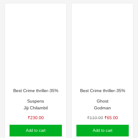
Best Crime thriller-35%
Best Crime thriller-35%
Suspens
Ghost
Jiji Chilambil
Godman
Original
Current
₹
230.00
₹
110.00
₹
65.00
price
price
Add to cart
Add to cart
was:
is: