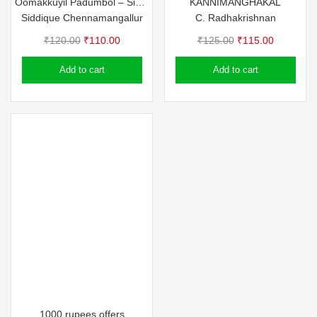
Oomakkuyil Padumbol – Siddique Chennamangallur
KANNIMANGHAKAL
Siddique Chennamangallur
C. Radhakrishnan
Original
Current
Original
Current
₹
120.00
₹
110.00
₹
125.00
₹
115.00
price
price
price
price
Add to cart
Add to cart
was:
is:
was:
is:
₹120.00.
₹110.00.
₹125.00.
₹115.00.
1000 rupees offers