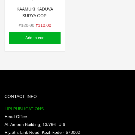
KAAMUKI KADUVA
SURYA GOPI
Original
Current
₹
120.00
₹
110.00
price
price
Add to cart
was:
is:
₹120.00.
₹110.00.
CONTACT INFO
LIPI PUBLICATIONS
Head Office
AL Ameen Building, 13/766- U 6
Rly.Stn. Link Road, Kozhikode - 673002