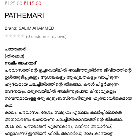
Original
Current
₹
125.00
₹
115.00
price
price
PATHEMARI
was:
is:
₹125.00.
₹115.00.
Brand:
SALIM AHAMMED
(
0
customer reviews)
പത്തേമാരി
(തിരക്കഥ)
സലിം അഹമ്മദ്
പ്രവാസത്തിന്റെ ഉച്ചവെയിലില്‍ അലിഞ്ഞുതീര്‍ന്ന ജീവിതത്തിന്റെ
ഉള്‍ത്തുടിപ്പുകളും ആശങ്കകളും ആകുലതകളും വരച്ചിടുന്ന
ഹൃദ്യമായ ചലച്ചിത്രത്തിന്റെ തിരക്കഥ. കരള്‍ പിളര്‍ക്കുന്ന
വേദനയും, മരുവെയിലില്‍ അമര്‍ന്നുപോയ കിനാവുകളും
സ്വന്തമായുള്ള ഒരു
കുടുംബസ്‌നേഹിയുടെ ഹൃദയാവര്‍ജകമായ
കഥ.
കാലം, പ്രവാസം, ദേശം, സമൂഹം എല്ലാം കലര്‍പ്പില്ലാതെ
അനാവരണം ചെയ്യുന്ന ചലച്ചിത്രകാവ്യത്തിന്റെ തിരക്കഥ.
2015 ലെ പത്മരാജന്‍ പുരസ്‌കാരം, വനിതാ അവാര്‍ഡ്,
ഫ്‌ളവേഴ്‌സ് ഇന്ത്യന്‍ ഫിലിം അവാര്‍ഡ്, രാമു കാര്യാട്ട്