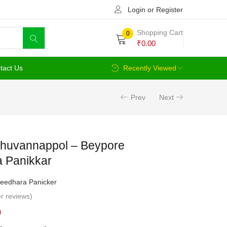
Login or Register
Shopping Cart
0
₹
0.00
tact Us
Recently Viewed
Prev
Next
Chuvannappol – Beypore
 Panikkar
eedhara Panicker
r reviews)
Current
0
price