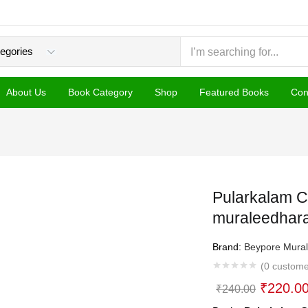
About Us
Book Category
Shop
Featured Books
Con
Pularkalam 
muraleedhara
Brand:
Beypore Mural
(
0
custome
Original
₹
220.0
₹
240.00
price