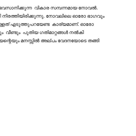
ൊണ്ടവസാനിക്കുന്ന വികാര സമ്പന്നമായ നോവല്‍.
ണി നിരത്തിയിരിക്കുന്നു. നോവലിലെ ഓരോ ഭാഗവും
ുള്ളത് എടുത്തുപറയേണ്ട കാര്യമാണ്. ഓരോ
വീണ്ടും പുതിയ ഗതിമാറ്റങ്ങള്‍ നല്‍കി
ന്റെയും മനസ്സില്‍ അല്പം വേദനയോടെ തങ്ങി