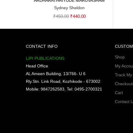
ARDHARATHRIYUDE MARUVASHAM
Add to cart
Sydney Sheldon
Original
Current
₹
450.00
₹
440.00
price
price
was:
is:
₹450.00.
₹440.00.
CONTACT INFO
CUSTOM
Shop
LIPI PUBLICATIONS
Head Office
My Accou
AL Ameen Building, 13/766- U 6
Track My
Rly.Stn. Link Road, Kozhikode - 673002
Checkout
Mobile: 9847262583, Tel: 0495-2700321
Cart
Contact 