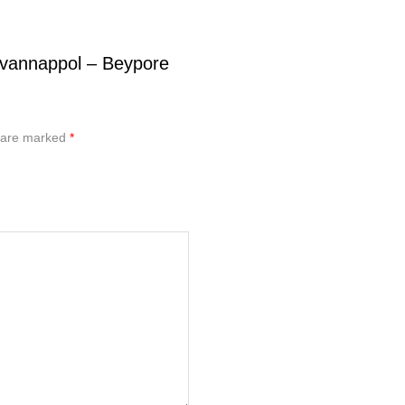
uvannappol – Beypore
s are marked
*