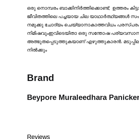
ഒരു നൊമ്പരം ബാക്കിനിര്‍ത്തിക്കൊണ്ട്; ഉത്തരം ക
ജീവിതത്തിലെ പച്ചയായ ചില യാഥാര്‍ത്ഥ്യങ്ങള്‍ 
നമുക്കു ചോദ്യം ചെയ്യാനാകാത്തവിധം പരസ്പരം 
നിമിഷവുംഇവിടെയിതാ ഒരു സന്തോഷ പര്യവസാനം സംഭവി
അത്ഭുതപ്പെടുത്തുകയാണ് എഴുത്തുകാരന്‍. മടുപ
നില്‍ക്കും
Brand
Beypore Muraleedhara Panicke
Reviews