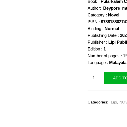
Book :
Pularkalam 
was:
Author:
Beypore mu
₹240.00
Category :
Novel
ISBN :
97881880274
Binding :
Normal
Publishing Date :
202
Publisher :
Lipi Publ
Edition :
1
Number of pages : 1
Language :
Malayal
Pularkalam
ADD T
Chuvannappol
-
Beypore
Categories:
Lipi
,
NO
muraleedhara
Panikkar
quantity