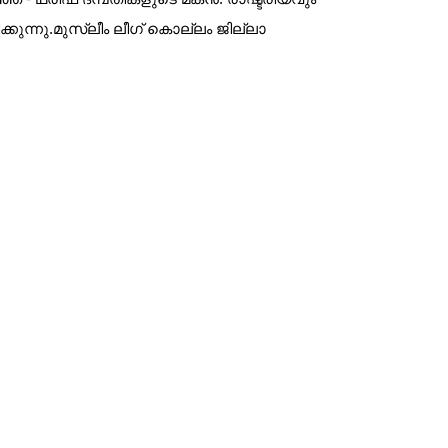
്നു.മുസ്ലീം ലീഗ് കൊല്ലം ജില്ലാ