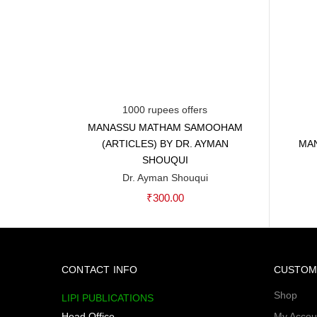
1000 rupees offers
MANASSU MATHAM SAMOOHAM
Add to cart
(ARTICLES) BY DR. AYMAN
MAN
SHOUQUI
Dr. Ayman Shouqui
₹
300.00
CONTACT INFO
CUSTOM
Shop
LIPI PUBLICATIONS
Head Office
My Accou