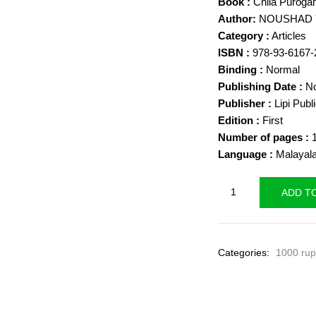
Book :
Chila Puroga
Author:
NOUSHAD
Category :
Articles
ISBN :
978-93-6167-
Binding :
Normal
Publishing Date :
No
Publisher :
Lipi Publ
Edition :
First
Number of pages :
1
Language :
Malayal
Chila
ADD T
Purogamana
Varthamanangal
by
Categories:
1000 rup
Noushad
Younus
quantity