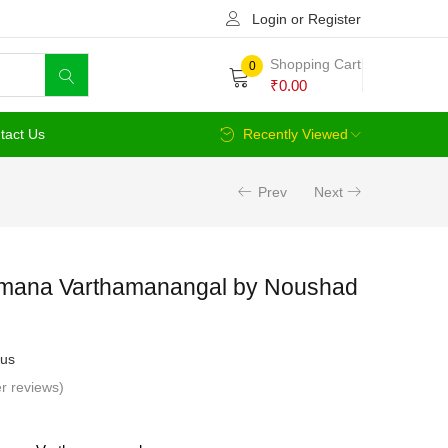
Login or Register
Shopping Cart
0
₹
0.00
tact Us
Recently Viewed
Prev
Next
amana Varthamanangal by Noushad
us
r reviews)