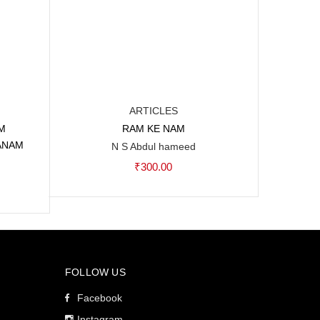
ARTICLES
M
RAM KE NAM
Add to cart
ANAM
N S Abdul hameed
₹
300.00
rent
ce
0.00.
FOLLOW US
Facebook
Instagram