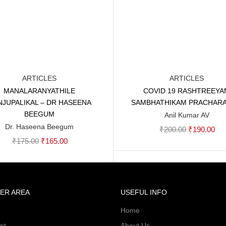
ARTICLES
ARTICLES
MANALARANYATHILE
COVID 19 RASHTREEYA
Add to cart
Add to cart
JUPALIKAL – DR HASEENA
SAMBHATHIKAM PRACHAR
BEEGUM
Anil Kumar AV
Dr. Haseena Beegum
Original
Cur
₹
200.00
₹
190.00
Original
Current
₹
175.00
₹
165.00
price
pri
price
price
was:
is:
was:
is:
₹200.00.
₹19
₹175.00.
₹165.00.
ER AREA
USEFUL INFO
Home
nt
About Us