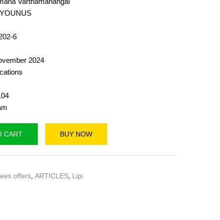
mana Varthamanangal
 YOUNUS
202-6
vember 2024
ications
04
am
O CART
BUY NOW
ees offers
,
ARTICLES
,
Lipi