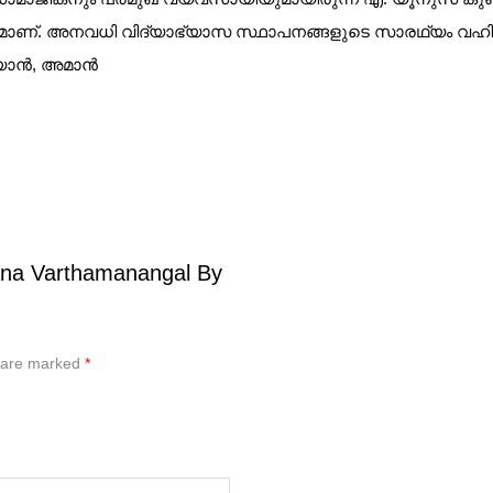
. അനവധി വിദ്യാഭ്യാസ സ്ഥാപനങ്ങളുടെ സാരഥ്യം വഹിക്കുന
യാന്‍, അമാന്‍
ana Varthamanangal By
s are marked
*