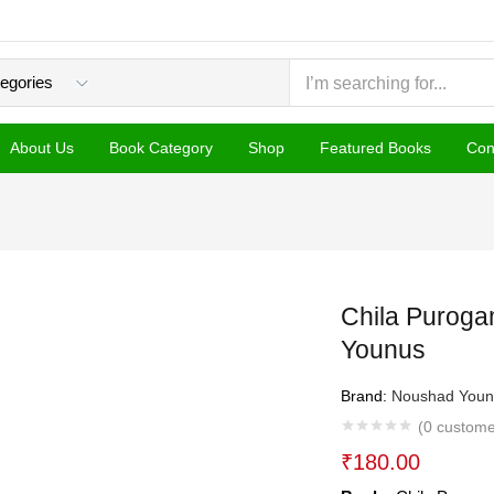
About Us
Book Category
Shop
Featured Books
Con
Chila Purog
Younus
Brand:
Noushad Youn
(
0
custome
₹
180.00