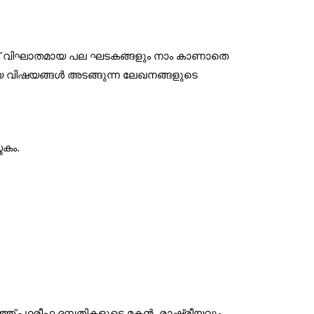
ണത്തിന് വിഘാതമായ പല ഘടകങ്ങളും നാം കാണാതെ
യ വിഷയങ്ങള്‍ അടങ്ങുന്ന ലേഖനങ്ങളുടെ
തകം.
 ഥരീഫ ദമ്പതികളുടെ മകന്‍. രാഷ്ട്രീയവും