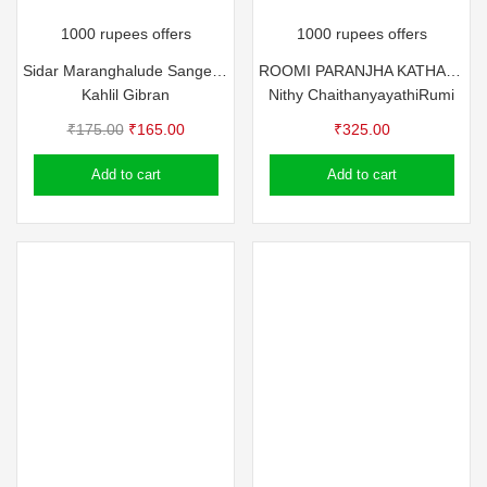
1000 rupees offers
1000 rupees offers
Sidar Maranghalude Sangeetham
ROOMI PARANJHA KATHAKAL
Kahlil Gibran
Nithy Chaithanyayathi
Rumi
Original
Current
₹
175.00
₹
165.00
₹
325.00
price
price
Add to cart
Add to cart
was:
is:
₹175.00.
₹165.00.