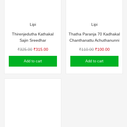
Lipi
Lipi
Thirenjedutha Kathakal
Thatha Paranja 70 Kadhakal
Sajin Sreedhar
Chanthanattu Achuthanunni
Original
Current
Original
Current
₹
325.00
₹
315.00
₹
110.00
₹
100.00
price
price
price
price
Add to cart
Add to cart
was:
is:
was:
is:
₹325.00.
₹315.00.
₹110.00.
₹100.00.