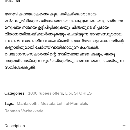
പേജ്: 64
അറബ് കഥാലോകത്തെ കുലപതികളിലൊരാളായ
മന്‍ഫലൂത്വിയുടെ ശ്രദ്ധേയമായ കഥകളുടെ മലയാള പരിഭാഷ.
മനുഷ്യ നന്മയെ ഉദ്ദീപിപ്പിക്കുകയും ചിന്തയുടെ ദീപ്തമായ
വിതാനത്തിലേക്ക് ഉയര്‍ത്തുകയും ചെയ്യുന്ന ഭാവബന്ധുരമായ
കഥകള്‍. സമകാലീന സാംസ്‌കാരിക ജാഗ്രതകളെ കാലത്തിന്റെ
കണ്ണാടിയുമായി ചേര്‍ത്ത് വായിക്കാവുന്ന രചനകള്‍.
ഉപഭോഗസംസ്‌കാരത്തിന്റെ അമിതമായ ഇടപെടലും, അതു
വരുത്തിവെയ്ക്കുന്ന മൂല്യച്യുതിയും അനാവരണം ചെയ്യുന്ന
സവിശേഷകൃതി.
Categories:
1000 rupees offers
,
Lipi
,
STORIES
Tags:
Manfaloothi
,
Mustafa Lutfi al-Manfaluti
,
Rahman Vazhakkade
Description