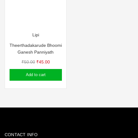
Lipi
Theerthadakarude Bhoomi
Ganesh Panniyath
Original
Current
₹
50.00
₹
45.00
price
price
Add to cart
was:
is:
₹50.00.
₹45.00.
CONTACT INFO