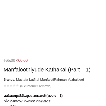
Original
Current
₹
65.00
₹
60.00
price
price
Manfaloothiyude Kathakal (Part – 1)
was:
is:
₹65.00.
₹60.00.
Brands:
Mustafa Lutfi al-Manfaluti
Rahman Vazhakkad
(
0
customer reviews)
മന്‍ഫലൂത്വിയുടെ കഥകള്‍ (ഭാഗം – 1)
വിവര്‍ത്തനം: റഹ്മാന്‍ വാഴക്കാട്